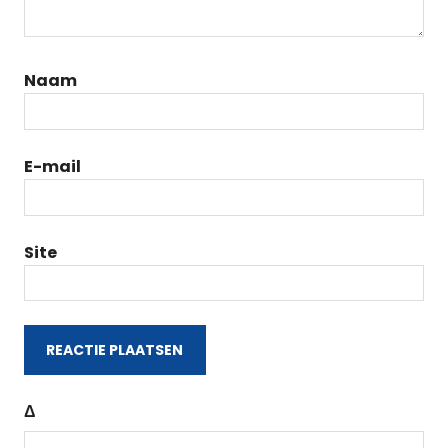
Naam
E-mail
Site
Δ