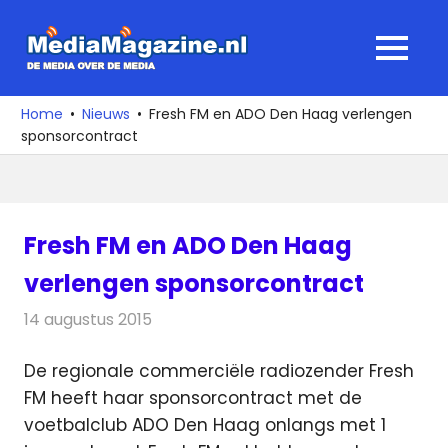
Ga
naar
MediaMagaz
MENU
de
De
inhoud
media
Home
Nieuws
Fresh FM en ADO Den Haag verlengen
over
sponsorcontract
de
media
Fresh FM en ADO Den Haag
verlengen sponsorcontract
14 augustus 2015
Redactie
Nieuws
,
Radionieuws
,
Televisienieuws
De regionale commerciële radiozender Fresh
FM heeft haar sponsorcontract met de
voetbalclub ADO Den Haag onlangs met 1