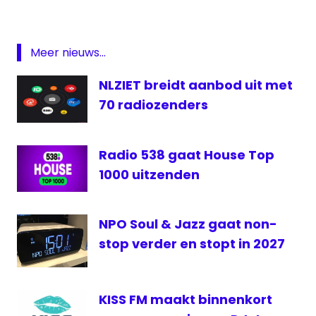
ADO
goal
keeper
Meer nieuws...
Fresh
NLZIET breidt aanbod uit met
FM
70 radiozenders
goal
ADO
Martin
Radio 538 gaat House Top
Hansen
1000 uitzenden
Radio
NPO Soul & Jazz gaat non-
stop verder en stopt in 2027
KISS FM maakt binnenkort