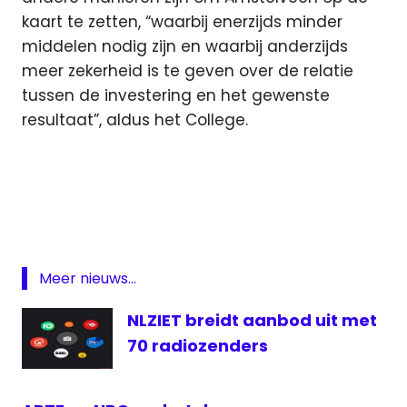
kaart te zetten, “waarbij enerzijds minder
middelen nodig zijn en waarbij anderzijds
meer zekerheid is te geven over de relatie
tussen de investering en het gewenste
resultaat”, aldus het College.
3fm
Amstelveen
Glazen
Huis
media
Meer nieuws...
medianieuws
NLZIET breidt aanbod uit met
NPO
70 radiozenders
organisatie
Radio