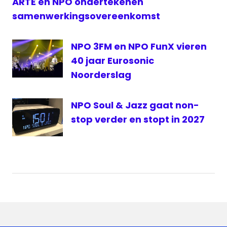
ARTE en NPO ondertekenen
radionieuws
samenwerkingsovereenkomst
Richtlijnen
Serious
NPO 3FM en NPO FunX vieren
Request
40 jaar Eurosonic
Noorderslag
NPO Soul & Jazz gaat non-
stop verder en stopt in 2027