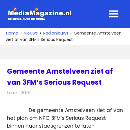
Ga
naar
MediaMagaz
MENU
de
De
inhoud
media
Home
Nieuws
Radionieuws
Gemeente Amstelveen
over
ziet af van 3FM’s Serious Request
de
media
Gemeente Amstelveen ziet af
van 3FM’s Serious Request
5 mei 2015
Redactie
Radionieuws
De gemeente Amstelveen ziet af van
het plan om NPO 3FM’s Serious Request
binnen haar stadsgrenzen te laten