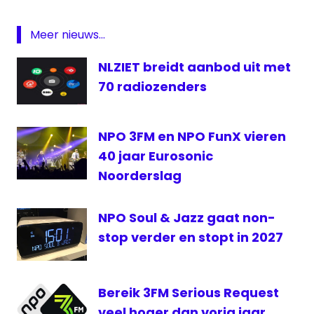
Giel
Beelen
Meer nieuws...
Giel
live
NLZIET breidt aanbod uit met
Kenia
70 radiozenders
live
Nairobi
NPO 3FM en NPO FunX vieren
Radio
40 jaar Eurosonic
Noorderslag
NPO Soul & Jazz gaat non-
stop verder en stopt in 2027
Bereik 3FM Serious Request
veel hoger dan vorig jaar