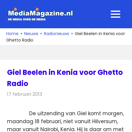
Ga
naar
MediaMagaz
MENU
de
De
inhoud
media
Home
Nieuws
Radionieuws
Giel Beelen in Kenia voor
over
Ghetto Radio
de
media
Giel Beelen in Kenia voor Ghetto
Radio
17 februari 2013
Redactie
Radionieuws
De uitzending van Giel komt morgen,
maandag 18 februari, niet vanuit Hilversum,
maar vanuit Nairobi, Kenia. Hij is daar om met