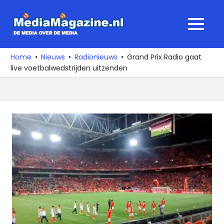
Ga
naar
MediaMagaz
MENU
de
De
inhoud
media
Home
Nieuws
Radionieuws
Grand Prix Radio gaat
over
live voetbalwedstrijden uitzenden
de
media