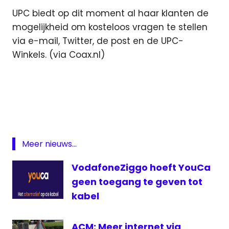
UPC biedt op dit moment al haar klanten de
mogelijkheid om kosteloos vragen te stellen
via e-mail, Twitter, de post en de UPC-
Winkels. (via Coax.nl)
bellen
kabel
klantenservice
telefonie
Meer nieuws...
UPC
VodafoneZiggo hoeft YouCa
geen toegang te geven tot
kabel
ACM: Meer internet via