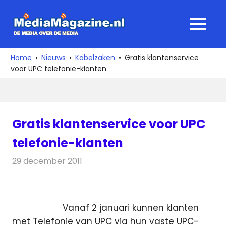
Ga
naar
MediaMagaz
MENU
de
De
inhoud
media
Home
Nieuws
Kabelzaken
Gratis klantenservice
over
voor UPC telefonie-klanten
de
media
Gratis klantenservice voor UPC
telefonie-klanten
29 december 2011
Redactie
Kabelzaken
Vanaf 2 januari kunnen klanten
met Telefonie van UPC via hun vaste UPC-