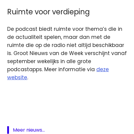
Ruimte voor verdieping
De podcast biedt ruimte voor thema’s die in
de actualiteit spelen, maar dan met de
ruimte die op de radio niet altijd beschikbaar
is. Groot Nieuws van de Week verschijnt vanaf
september wekelijks in alle grote
podcastapps. Meer informatie via
deze
website
.
groot
nieuws
radio
Groot
Nieuws
van de
Meer nieuws...