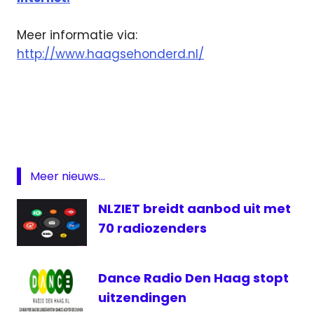
Meer informatie via:
http://www.haagsehonderd.nl/
Den
Haag
Den
Haag
FM
Meer nieuws...
Haagse
Honderd
NLZIET breidt aanbod uit met
lijst
70 radiozenders
lokale
omroep
Dance Radio Den Haag stopt
Radio
uitzendingen