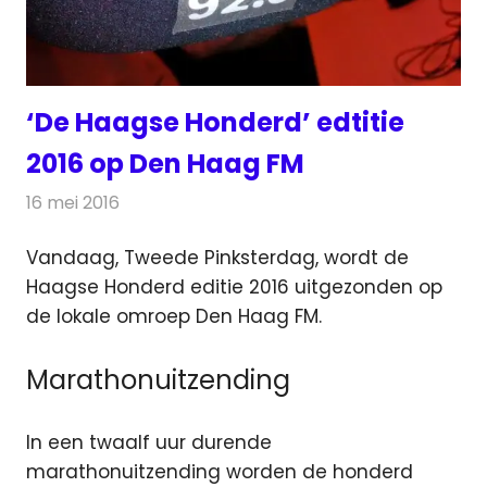
‘De Haagse Honderd’ edtitie
2016 op Den Haag FM
16 mei 2016
Redactie
Nieuws
,
Radionieuws
Vandaag, Tweede Pinksterdag, wordt de
Haagse Honderd editie 2016 uitgezonden op
de lokale omroep Den Haag FM.
Marathonuitzending
In een twaalf uur durende
marathonuitzending worden de honderd