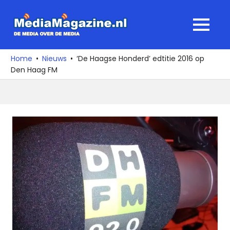
Ga
naar
MediaMagaz
MENU
de
De
inhoud
media
Home
Nieuws
‘De Haagse Honderd’ edtitie 2016 op
over
Den Haag FM
de
media