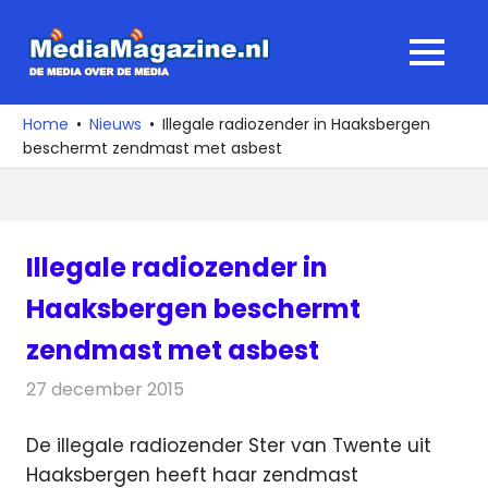
Ga
naar
MediaMagaz
MENU
de
De
inhoud
media
Home
Nieuws
Illegale radiozender in Haaksbergen
over
beschermt zendmast met asbest
de
media
Illegale radiozender in
Haaksbergen beschermt
zendmast met asbest
27 december 2015
Redactie
Nieuws
,
Radionieuws
De illegale radiozender Ster van Twente uit
Haaksbergen heeft haar zendmast