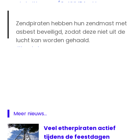
pic.twitter.com/QaXYMDfpeV
— Tubantia (@tubantia)
December 27,
Zendpiraten hebben hun zendmast met
2015
asbest beveiligd, zodat deze niet uit de
lucht kan worden gehaald.
#haaksbergen
pic.twitter.com/W0stjX0QQf
— Sem van der Wal (@SemvanderWalNL)
Agentschap
December 27, 2015
Telecom
Asbest
Haaksbergen
Illegale
Meer nieuws...
radiozender
Veel etherpiraten actief
Piraten
tijdens de feestdagen
Ster