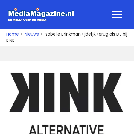
Ga
naar
MediaMagaz
MENU
de
De
inhoud
media
Home
Nieuws
Isabelle Brinkman tijdelijk terug als DJ bij
over
KINK
de
media