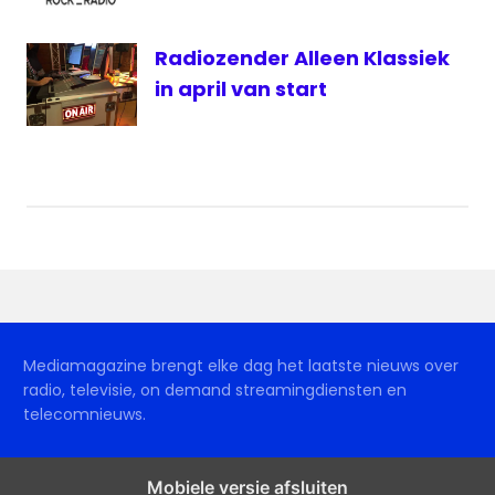
Radiozender Alleen Klassiek
in april van start
Mediamagazine brengt elke dag het laatste nieuws over
radio, televisie, on demand streamingdiensten en
telecomnieuws.
Mobiele versie afsluiten