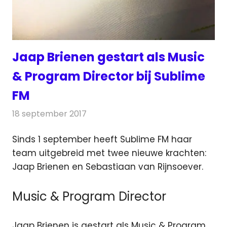
Jaap Brienen gestart als Music
& Program Director bij Sublime
FM
18 september 2017
Redactie
Nieuws
,
Radionieuws
Sinds 1 september heeft Sublime FM haar
team uitgebreid met twee nieuwe krachten:
Jaap Brienen en Sebastiaan van Rijnsoever.
Music & Program Director
Jaap Brienen is gestart als Music & Program