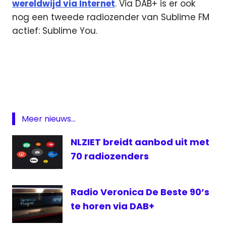
wereldwijd via Internet
. Via DAB+ is er ook
nog een tweede radiozender van Sublime FM
actief: Sublime You.
DAB
FM
Jaap
Brienen
Music
Meer nieuws...
Director
NLZIET breidt aanbod uit met
NPO
70 radiozenders
NPO
Soul
&
Radio Veronica De Beste 90’s
Jazz
te horen via DAB+
Program
Director