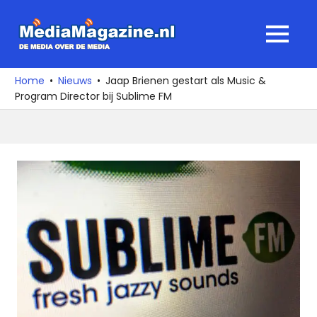
Ga
naar
MediaMagaz
MENU
de
De
inhoud
media
Home
Nieuws
Jaap Brienen gestart als Music &
over
Program Director bij Sublime FM
de
media