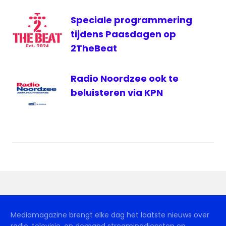
Radio
Speciale programmering
SubLime
tijdens Paasdagen op
FM
2TheBeat
Sublime
You
Radio Noordzee ook te
beluisteren via KPN
Mediamagazine brengt elke dag het laatste nieuws over
radio, televisie, on demand streamingdiensten en