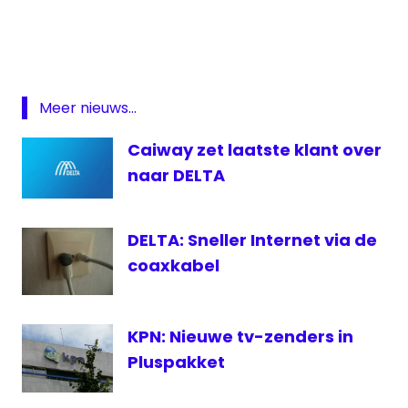
Delta
digitale
televisie
Fox
Meer nieuws...
Sports
Caiway zet laatste klant over
iConcerts
naar DELTA
Pluspakket
Xite
DELTA: Sneller Internet via de
coaxkabel
KPN: Nieuwe tv-zenders in
Pluspakket