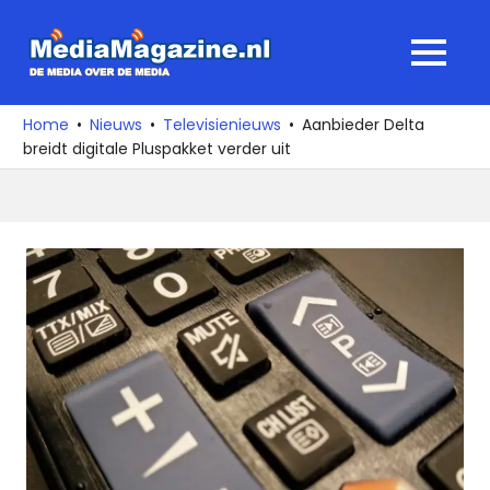
Ga
naar
MediaMagaz
MENU
de
De
inhoud
media
Home
Nieuws
Televisienieuws
Aanbieder Delta
over
breidt digitale Pluspakket verder uit
de
media