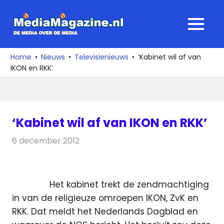
Ga
naar
MediaMagaz
MENU
de
De
inhoud
media
Home
Nieuws
Televisienieuws
‘Kabinet wil af van
over
IKON en RKK’
de
media
‘Kabinet wil af van IKON en RKK’
6 december 2012
Redactie
Televisienieuws
Het kabinet trekt de zendmachtiging
in van de religieuze omroepen IKON, ZvK en
RKK. Dat meldt het Nederlands Dagblad en