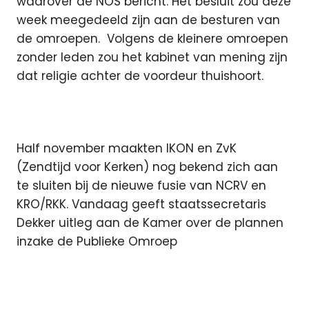
waarover de NOS bericht. Het besluit zou deze
week meegedeeld zijn aan de besturen van
de omroepen.
Volgens de kleinere omroepen
zonder leden zou het kabinet van mening zijn
dat religie achter de voordeur thuishoort.
Half november maakten IKON en ZvK
(Zendtijd voor Kerken) nog bekend zich aan
te sluiten bij de nieuwe fusie van NCRV en
KRO/RKK. Vandaag geeft staatssecretaris
Dekker uitleg aan de Kamer over de plannen
inzake de Publieke Omroep
Featured
Ikon