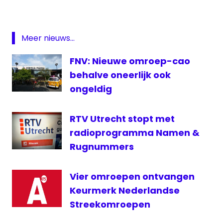
kabinet
omroep
Meer nieuws...
RKK
Zendtijd
FNV: Nieuwe omroep-cao
voor
behalve oneerlijk ook
Kerken
ongeldig
ZVK
RTV Utrecht stopt met
radioprogramma Namen &
Rugnummers
Vier omroepen ontvangen
Keurmerk Nederlandse
Streekomroepen