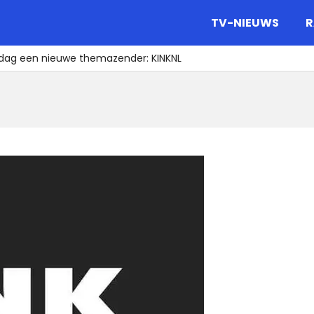
gazine.
TV-NIEUWS
R
sdag een nieuwe themazender: KINKNL