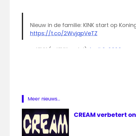
Nieuw in de familie: KINK start op Kon
https://t.co/2WvjqpVeTZ
— KINK (@KINKpuntnl)
April 6, 2020
Kink
KINK
DISTORTION
KINKNL
online
radiozender
Meer nieuws...
themazender
CREAM verbetert on