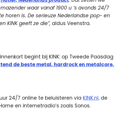
ernatief, Nederlands product
. Dat zetten we
emazender waar vanaf 1900 u ’s avonds 24/7
te horen is. De serieuze Nederlandse pop- en
en KINK geeft ze die”,
aldus Veenstra.
binnenkort begint bij KINK: op Tweede Paasdag
itend de beste metal, hardrock en metalcore.
ur 24/7 online te beluisteren via
KINK.nl,
de
Home en internetradio’s zoals Sonos.