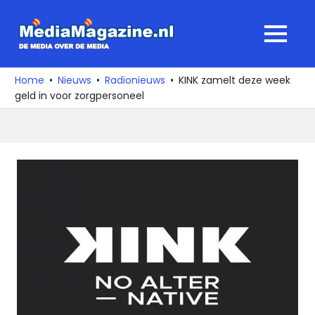
Ga
naar
MediaMagaz
MENU
de
De
inhoud
media
Home
Nieuws
Radionieuws
KINK zamelt deze week
over
geld in voor zorgpersoneel
de
media