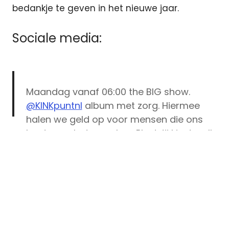
bedankje te geven in het nieuwe jaar.
Sociale media:
Maandag vanaf 06:00 the BIG show.
@KINKpuntnl
album met zorg. Hiermee
halen we geld op voor mensen die ons
land weer beter maken. Plus! Jij kiest welk
nummer ik moet draaien (staat los van
het doneren). Luister je mee?
https://t.co/XwSXK6nfuZ
Corona
doneren
— Tim Op het Broek (@TimOphetBroek)
Kink
December 25, 2021
longarts