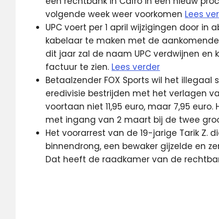
een rechtbank in Caïro in een nieuw pro
volgende week weer voorkomen
Lees ve
UPC voert per 1 april wijzigingen door i
kabelaar te maken met de aankomende i
dit jaar zal de naam UPC verdwijnen en 
factuur te zien.
Lees verder
Betaalzender FOX Sports wil het illegaal
eredivisie bestrijden met het verlagen va
voortaan niet 11,95 euro, maar 7,95 euro.
met ingang van 2 maart bij de twee groo
Het voorarrest van de 19-jarige Tarik Z.
binnendrong, een bewaker gijzelde en zen
Dat heeft de raadkamer van de rechtba
Boschtion
FOX
Sport