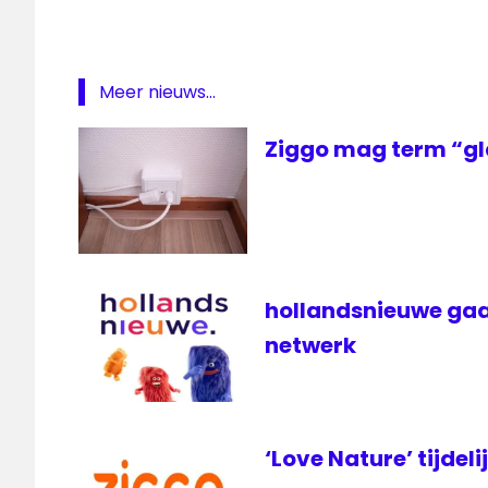
lokale
omroep
media
Meer nieuws...
Radio
10
Ziggo mag term “gl
radionieuws
sbs6
UPC
ziggo
hollandsnieuwe gaa
netwerk
‘Love Nature’ tijdeli