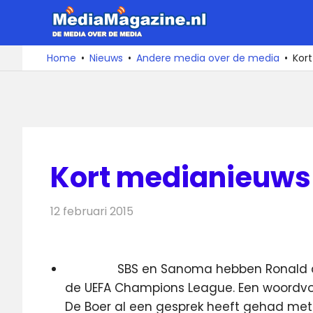
Ga
MediaMa
naar
de
De
Home
Nieuws
Andere media over de media
Kort
media
inhoud
over
de
media
Kort medianieuws 
12 februari 2015
Redactie
Andere media over de media
SBS en Sanoma hebben Ronald d
de UEFA Champions League. Een woordvo
De Boer al een gesprek heeft gehad m