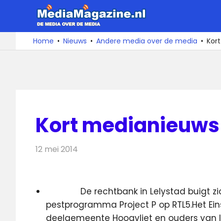
Ga
MediaMa
naar
de
De
Home
Nieuws
Andere media over de media
Kor
media
inhoud
over
de
media
Kort medianieuws 
12 mei 2014
Redactie
Andere media over de media
De rechtbank in Lelystad buigt 
pestprogramma Project P op RTL5.Het Ei
deelgemeente Hoogvliet en ouders van le