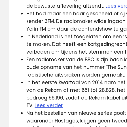
de bewuste aflevering uitzendt.
Lees ver
Het had maar een haar gescheeld of dj 
zender 3FM. De radiomaker wilde ingaa
Yorin FM om daar de ochtendshow te g
In Nederland is het toegelaten om een ‘st
te maken. Dat heeft een kortgedingrechter 
verboden om tijdens het stemmen een fo
Een radiomaker van de BBC is zijn baan k
oude opname van het nummer ‘The Sun Ha
racistische uitspraken worden gemaakt.
In het eerste kwartaal van 2014 nam het 
van de Rekam af met 651 tot 28.828. het 
bedroeg 56.196, zodat de Rekam kabel u
TV.
Lees verder
Na het bestellen van nieuwe series gooit C
waaronder Hostages, krijgen geen tweed