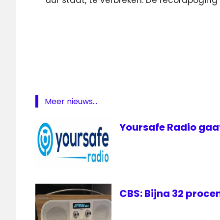
Amsterdam
Avro
BBC
België
CBS
Meer nieuws...
Deventer
Giel
Yoursafe Radio gaa
Beelen
lokale
omroep
MNM
rechter
CBS: Bijna 32 proce
RTL5
Stemfie