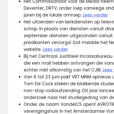
Het Commissariaat voor de Media neemt 
Deventer, DRTV, onder loep vanwege on
jaren bij de lokale omroep.
Lees verder
Het uitzenden van kerkdiensten op televis
schop. In plaats van diensten vanuit div
september diensten uitgezonden vanuit 
predikanten verzorgd. Dat meldde het N
website.
Lees verder
Bij het Centraal Justitieel Incassobur
die een mail hebben ontvangen die vanuit
echter níét afkomstig van het CJIB.
Lees
Van 6 tot 23 juni pakt VRT MNM opnieuw u
Tom De Cock steken de blokkende stude
non-stop radiouitzending. Dit jaar lance
onderzoek naar het studiegedrag van d
Onder de naam VondelCS opent AVROTRO
verenigingshuis in het Amsterdamse Vo