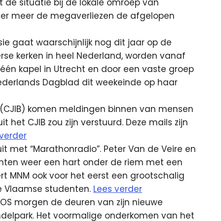
de situatie bij de lokale omroep van
der meer de megaverliezen de afgelopen
ie gaat waarschijnlijk nog dit jaar op de
erse kerken in heel Nederland, worden vanaf
één kapel in Utrecht en door een vaste groep
ederlands Dagblad dit weekeinde op haar
eau (CJIB) komen meldingen binnen van mensen
 het CJIB zou zijn verstuurd. Deze mails zijn
 verder
it met “Marathonradio”. Peter Van de Veire en
nten weer een hart onder de riem met een
ert MNM ook voor het eerst een grootschalig
e Vlaamse studenten.
Lees verder
S morgen de deuren van zijn nieuwe
ndelpark. Het voormalige onderkomen van het