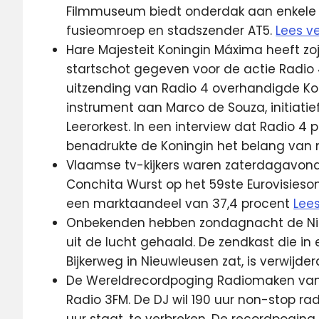
Filmmuseum biedt onderdak aan enkele r
fusieomroep en stadszender AT5.
Lees v
Hare Majesteit Koningin Máxima heeft zoj
startschot gegeven voor de actie Radio 4
uitzending van Radio 4 overhandigde K
instrument aan Marco de Souza, initiat
Leerorkest. In een interview dat Radio 4
benadrukte de Koningin het belang van m
Vlaamse tv-kijkers waren zaterdagavon
Conchita Wurst op het 59ste Eurovisieso
een marktaandeel van 37,4 procent
Lee
Onbekenden hebben zondagnacht de Nieu
uit de lucht gehaald. De zendkast die 
Bijkerweg in Nieuwleusen zat, is verwijder
De Wereldrecordpoging Radiomaken van 
Radio 3FM. De DJ wil 190 uur non-stop r
uur staat, te verbreken. De recordpoging