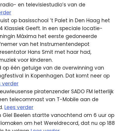
adio- en televisiestudio’s van de
erder
uist op basisschool ’t Palet in Den Haag het
 Klassiek Geeft. In een speciale locatie-
oningin Máxima het eerste gedoneerde
iefnemer van het Instrumentendepot
 presentator Hans Smit met haar had,
uziek voor kinderen.
d op één getuige van de overwinning van
ngfestival in Kopenhagen. Dat komt neer op
s verder
wleusense piratenzender SADO FM letterlijk
in een telecommast van T-Mobile aan de
d.
Lees verder
Giel Beelen startte vanochtend om 6 uur op
adiomaken om het Wereldrecord, dat nu op 188
 is te volgen
Lees verder