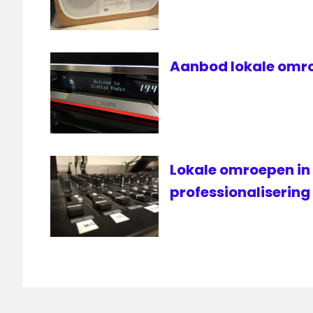
TROS
VRT
Yorin
Aanbod lokale omro
FM
Lokale omroepen in
professionalisering