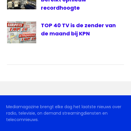
recordhoogte
TOP 40 TV is de zender van
de maand bij KPN
Mediamagazine brengt elke dag het laatste nieuws over
radio, televisie, on demand streamingdiensten en
telecomnieuws.