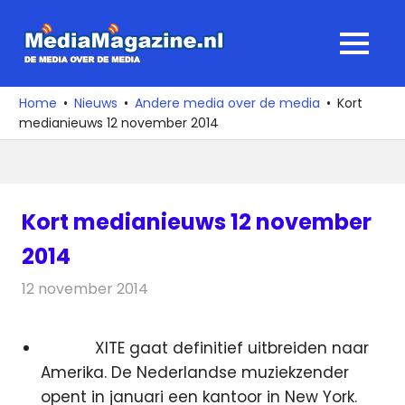
Ga
naar
MediaMagaz
MENU
de
De
inhoud
media
Home
Nieuws
Andere media over de media
Kort
over
medianieuws 12 november 2014
de
media
Kort medianieuws 12 november
2014
12 november 2014
Redactie
Andere media over de media
XITE gaat definitief uitbreiden naar
Amerika. De Nederlandse muziekzender
opent in januari een kantoor in New York.