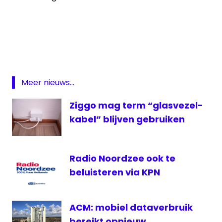
Freedom
pop
Koek
FM
KPN
Meer nieuws...
lokale
omroep
Ziggo mag term “glasvezel-
media
kabel” blijven gebruiken
medianieuws
telecom
Radio Noordzee ook te
VRT
beluisteren via KPN
Xite
Youtube
ACM: mobiel dataverbruik
bereikt opnieuw