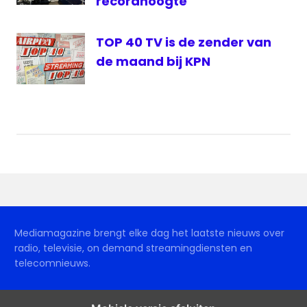
recordhoogte
TOP 40 TV is de zender van
de maand bij KPN
Mediamagazine brengt elke dag het laatste nieuws over
radio, televisie, on demand streamingdiensten en
telecomnieuws.