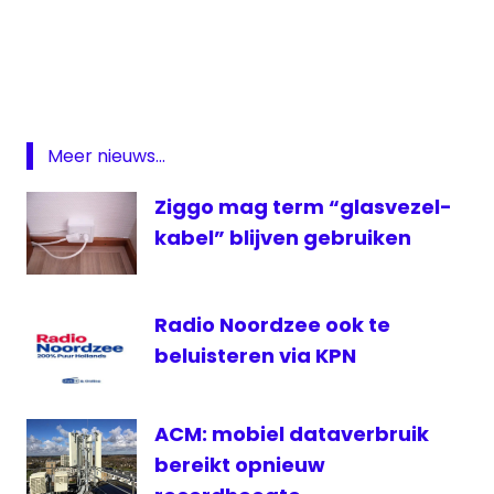
Breaking
Bad
FunX
Glasvezel
KPN
Meer nieuws...
Netflix
Ziggo mag term “glasvezel-
tablet
kabel” blijven gebruiken
The
Killing
Vodafone
Radio Noordzee ook te
beluisteren via KPN
ACM: mobiel dataverbruik
bereikt opnieuw