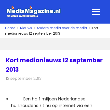
Ga
naar
MediaMagaz
MENU
de
De
inhoud
media
Home
Nieuws
Andere media over de media
Kort
over
medianieuws 12 september 2013
de
media
Kort medianieuws 12 september
2013
12 september 2013
Redactie
Andere media over de media
Een half miljoen Nederlandse
huishoudens zit nu op internet via een