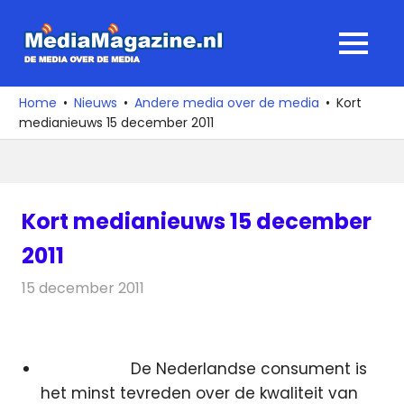
Ga
naar
MediaMagaz
MENU
de
De
inhoud
media
Home
Nieuws
Andere media over de media
Kort
over
medianieuws 15 december 2011
de
media
Kort medianieuws 15 december
2011
15 december 2011
Redactie
Andere media over de media
De Nederlandse consument is
het minst tevreden over de kwaliteit van