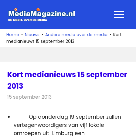
Ga
naar
MediaMagaz
MENU
de
De
inhoud
media
Home
Nieuws
Andere media over de media
Kort
over
medianieuws 15 september 2013
de
media
Kort medianieuws 15 september
2013
15 september 2013
Redactie
Andere media over de media
Op donderdag 19 september zullen
vertegenwoordigers van vijf lokale
omroepen uit Limburg een