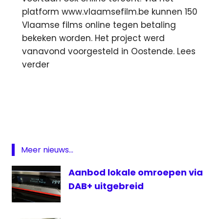
platform www.vlaamsefilm.be kunnen 150
Vlaamse films online tegen betaling
bekeken worden. Het project werd
vanavond voorgesteld in Oostende. Lees
verder
BBC
film
lokale
omroep
Midvliet
Meer nieuws...
Netflix
Aanbod lokale omroepen via
Omroep
DAB+ uitgebreid
Venlo
Vlaanderen
Wassenaar