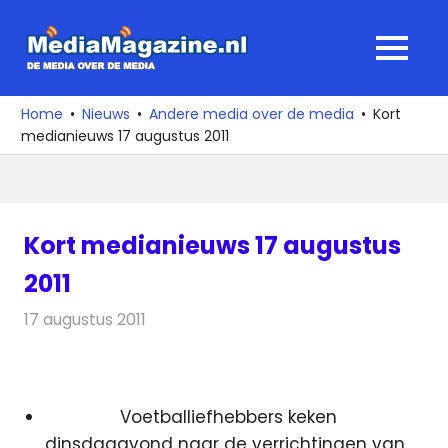
Ga
naar
MediaMagaz
MENU
de
De
inhoud
media
Home
Nieuws
Andere media over de media
Kort
over
medianieuws 17 augustus 2011
de
media
Kort medianieuws 17 augustus
2011
17 augustus 2011
Redactie
Andere media over de media
Voetballiefhebbers keken
dinsdagavond naar de verrichtingen van