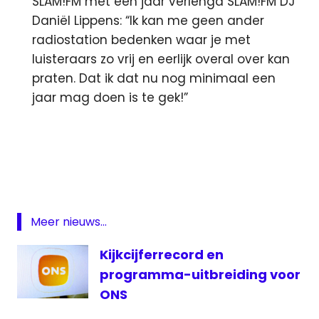
SLAM!FM met een jaar verlengd SLAM!FM DJ
Daniël Lippens: “Ik kan me geen ander
radiostation bedenken waar je met
luisteraars zo vrij en eerlijk overal over kan
praten. Dat ik dat nu nog minimaal een
jaar mag doen is te gek!”
al-
Jazeera
kijkcijfers
Meer nieuws...
Kijkcijferrecord en
programma-uitbreiding voor
ONS