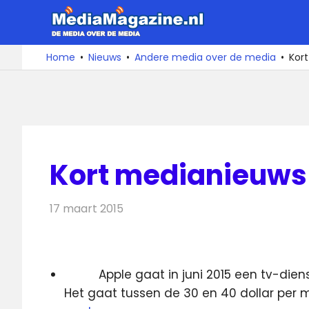
Ga
MediaMa
naar
de
De
Home
Nieuws
Andere media over de media
Kor
media
inhoud
over
de
media
Kort medianieuws 
17 maart 2015
Redactie
Andere media over de media
Apple gaat in juni 2015 een tv-diens
Het gaat tussen de 30 en 40 dollar per 