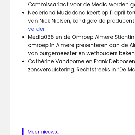
Commissariaat voor de Media worden g
Nederland Muziekland keert op 11 april ter
van Nick Nielsen, kondigde de produce
verder
Media036 en de Omroep Almere Stichtin
omroep in Almere presenteren aan de A
van burgemeester en wethouders bek
Cathérine Vandoorne en Frank Deboosere
zonsverduistering. Rechtstreeks in “De
Almere
Apple
BBC
Kuifje
lokale
omroep
Meer nieuws...