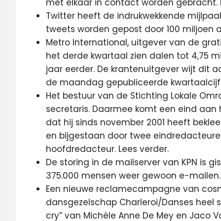
met elkaar in contact worden gebracht.
Twitter heeft de indrukwekkende mijlpaal
tweets worden gepost door 100 miljoen a
Metro International, uitgever van de grat
het derde kwartaal zien dalen tot 4,75 m
jaar eerder. De krantenuitgever wijt dit a
de maandag gepubliceerde kwartaalcijf
Het bestuur van de Stichting Lokale O
secretaris. Daarmee komt een eind aan
dat hij sinds november 2001 heeft beklee
en bijgestaan door twee eindredacteuren
hoofdredacteur. Lees verder.
De storing in de mailserver van KPN is g
375.000 mensen weer gewoon e-mailen.
Een nieuwe reclamecampagne van cosmet
dansgezelschap Charleroi/Danses heel ste
cry” van Michèle Anne De Mey en Jaco 