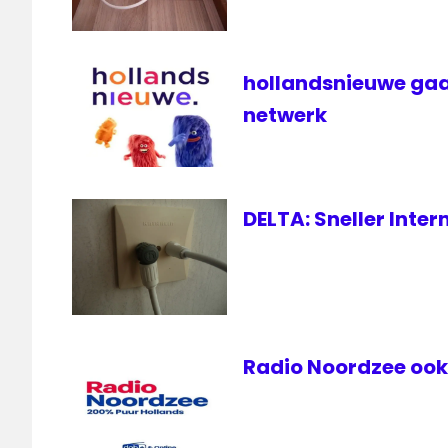
lokale
omroep
Metro
hollandsnieuwe gaa
storing
netwerk
Twitter
DELTA: Sneller Inte
Radio Noordzee ook 