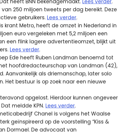
Dat heeft BNN bekendgemaakt.
Lees verder
.
 van 250 miljoen tweets per dag bereikt. Deze
ctieve gebruikers.
Lees verder
.
is krant Metro, heeft de omzet in Nederland in
iljoen euro vergeleken met 5,2 miljoen een
an een flink lagere advertentieomzet, blijkt uit
ers.
Lees verder
.
mroep Ede heeft Ruben Landman benoemd tot
 het hoofdredacteurschap van Landman (42),
d. Aanvankelijk als driemanschap, later solo
. Het bestuur is op zoek naar een nieuwe
isteravond opgelost. Hierdoor kunnen ongeveer
 Dat meldde KPN.
Lees verder
.
icabedrijf Chanel is volgens het Waalse
rk geïnspireerd op de voorstelling “Kiss &
Van Dormael. De advocaat van