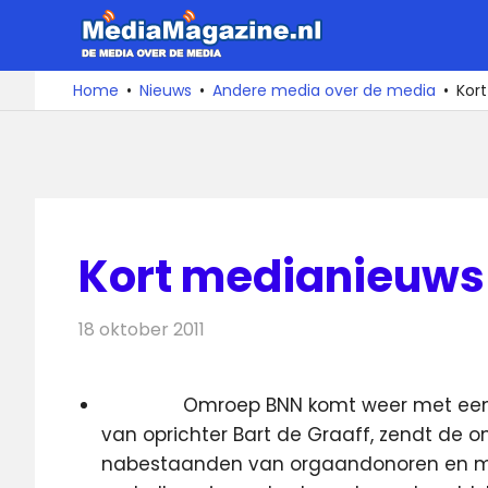
Ga
MediaMa
naar
de
De
Home
Nieuws
Andere media over de media
Kort
media
inhoud
over
de
media
Kort medianieuws 
18 oktober 2011
Redactie
Andere media over de media
Omroep BNN komt weer met een 
van oprichter Bart de Graaff, zendt de
nabestaanden van orgaandonoren en m