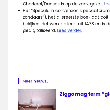
Charleroi/Danses is op de zaak gezet.
Le
Het “Speculum conversionis peccatorum”
zondaars”), het allereerste boek dat ooit 
bekijken. Het werk dateert uit 1473 en is
gedigitaliseerd.
Lees verder
.
BNN
boek
Chanel
donor
donorshow
Meer nieuws...
Ede
email
Ziggo mag term “gl
Internet
KPN