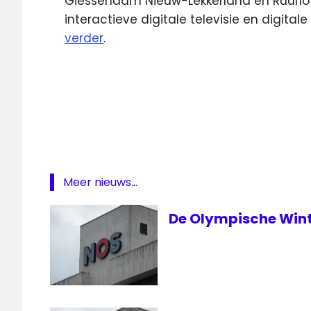
Giessendam Nieuw-Lekkerland en Ruurlo 
interactieve digitale televisie en digita
verder
.
MTV
NOS
ontvangst
radio4
Smilde
Meer nieuws...
De Olympische Wint