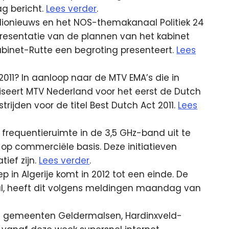
g bericht.
Lees verder
.
t radionieuws en het NOS-themakanaal Politiek 24
esentatie van de plannen van het kabinet
kabinet-Rutte een begroting presenteert.
Lees
2011? In aanloop naar de MTV EMA’s die in
iseert MTV Nederland voor het eerst de Dutch
ijden voor de titel Best Dutch Act 2011.
Lees
e frequentieruimte in de 3,5 GHz-band uit te
op commerciële basis. Deze initiatieven
ief zijn.
Lees verder
.
in Algerije komt in 2012 tot een einde. De
l, heeft dit volgens meldingen maandag van
e gemeenten Geldermalsen, Hardinxveld-