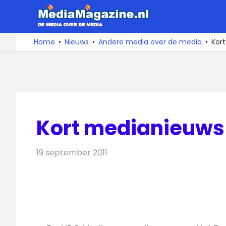
Ga
MediaMa
naar
de
De
Home
Nieuws
Andere media over de media
Kor
media
inhoud
over
de
media
Kort medianieuws 
19 september 2011
Redactie
Andere media over de media