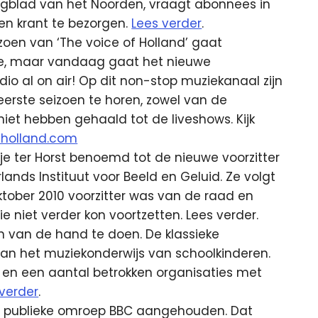
gblad van het Noorden, vraagt abonnees in
en krant te bezorgen.
Lees verder
.
zoen van ‘The voice of Holland’ gaat
sie, maar vandaag gaat het nieuwe
io al on air! Op dit non-stop muziekanaal zijn
eerste seizoen te horen, zowel van de
iet hebben gehaald tot de liveshows. Kijk
fholland.com
je ter Horst benoemd tot de nieuwe voorzitter
nds Instituut voor Beeld en Geluid. Ze volgt
ktober 2010 voorzitter was van de raad en
 niet verder kon voortzetten. Lees verder.
n van de hand te doen. De klassieke
aan het muziekonderwijs van schoolkinderen.
en een aantal betrokken organisaties met
 verder
.
tse publieke omroep BBC aangehouden. Dat