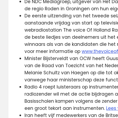
De NDC Mediagroep, uitgever van Het Da
de regio Roden in Groningen om hun eig
De eerste uitzending van het tweede sei
aanstaande vrijdag van start op televi
webradiostation The voice Of Holland Rad
de beste liedjes van deelnemers uit het 
winnaars als van de kandidaten die het n
voor meer informatie op
www.thevoiceo
Minister Bijsterveldt van OCW heeft Guus
van de Raad van Toezicht van het Nederla
Melanie Schultz van Haegen op die tot o
vanwege haar ministerschap deze functie
Radio 4 roept luisteraars op instrumente
radiozender wil met de actie bijdragen 
Basisscholen kampen volgens de zender 
een groot tekort aan instrumenten.
Lees
Iran heeft vijf medewerkers van de Bri