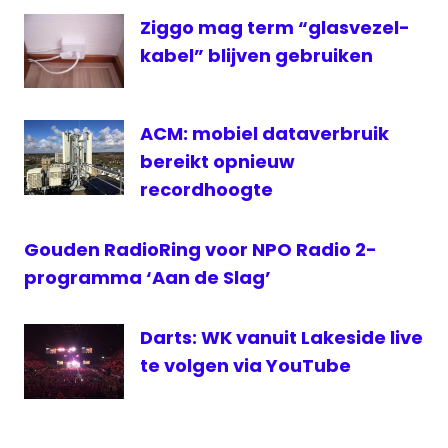
Reporter
Ziggo mag term “glasvezel-
Latin
kabel” blijven gebruiken
Life
Radio
2
ACM: mobiel dataverbruik
Radio
bereikt opnieuw
West
recordhoogte
Reporter
RTL7
Gouden RadioRing voor NPO Radio 2-
talent
programma ‘Aan de Slag’
Darts: WK vanuit Lakeside live
te volgen via YouTube