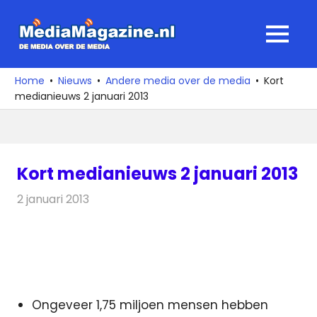
Ga
naar
MediaMagaz
MENU
de
De
inhoud
media
Home
Nieuws
Andere media over de media
Kort
over
medianieuws 2 januari 2013
de
media
Kort medianieuws 2 januari 2013
2 januari 2013
Redactie
Andere media over de media
Ongeveer 1,75 miljoen mensen hebben