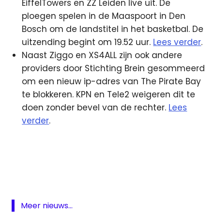
EiffelTowers en ZZ Leiden live uit. De
ploegen spelen in de Maaspoort in Den
Bosch om de landstitel in het basketbal. De
uitzending begint om 19.52 uur.
Lees verder
.
Naast Ziggo en XS4ALL zijn ook andere
providers door Stichting Brein gesommeerd
om een nieuw ip-adres van The Pirate Bay
te blokkeren. KPN en Tele2 weigeren dit te
doen zonder bevel van de rechter.
Lees
verder
.
Base
Brein
KPN
Telenet
Meer nieuws...
XS4all