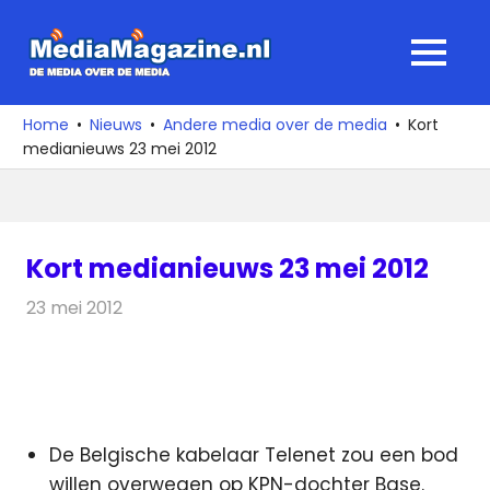
Ga
naar
MediaMagaz
MENU
de
De
inhoud
media
Home
Nieuws
Andere media over de media
Kort
over
medianieuws 23 mei 2012
de
media
Kort medianieuws 23 mei 2012
23 mei 2012
Redactie
Andere media over de media
De Belgische kabelaar Telenet zou een bod
willen overwegen op KPN-dochter Base.