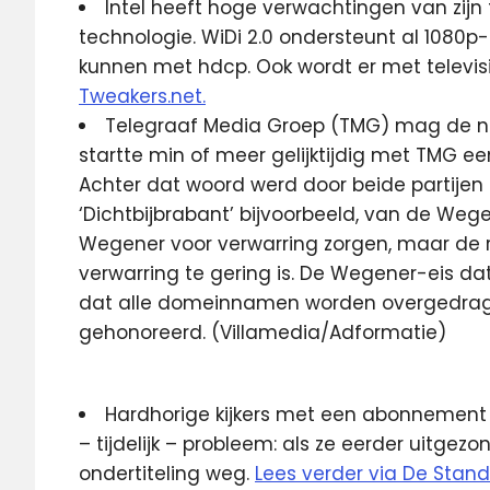
Intel heeft hoge verwachtingen van zijn
technologie. WiDi 2.0 ondersteunt al 1080p-
kunnen met hdcp. Ook wordt er met televisi
Tweakers.net.
Telegraaf Media Groep (TMG) mag de naa
startte min of meer gelijktijdig met TMG ee
Achter dat woord werd door beide partijen
‘Dichtbijbrabant’ bijvoorbeeld, van de Wege
Wegener voor verwarring zorgen, maar de 
verwarring te gering is. De Wegener-eis d
dat alle domeinnamen worden overgedragen
gehonoreerd. (Villamedia/Adformatie)
Hardhorige kijkers met een abonnement 
– tijdelijk – probleem: als ze eerder uitg
ondertiteling weg.
Lees verder via De Stan