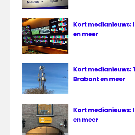
Kort medianieuws: l
en meer
Kort medianieuws: 
Brabant en meer
Kort medianieuws: l
en meer