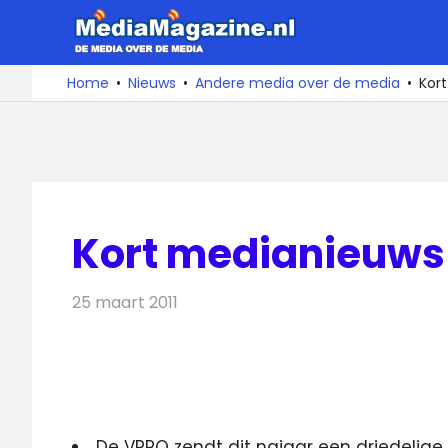
Ga
MediaMa
naar
de
De
Home
Nieuws
Andere media over de media
Kor
media
inhoud
over
de
media
Kort medianieuws 
25 maart 2011
Redactie
Andere media over de media
De VPRO zendt dit najaar een driedelig