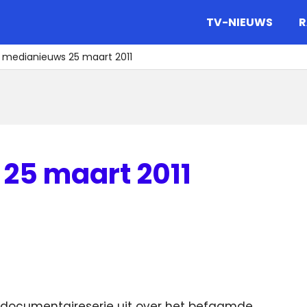
gazine.
TV-NIEUWS
R
t medianieuws 25 maart 2011
25 maart 2011
e documentaireserie uit over het befaamde