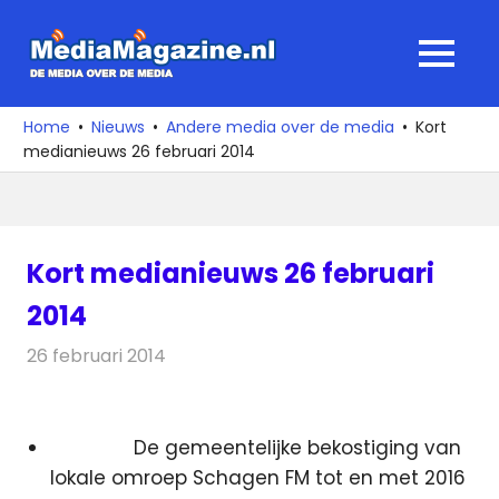
Ga
naar
MediaMagaz
MENU
de
De
inhoud
media
Home
Nieuws
Andere media over de media
Kort
over
medianieuws 26 februari 2014
de
media
Kort medianieuws 26 februari
2014
26 februari 2014
Redactie
Andere media over de media
De gemeentelijke bekostiging van
lokale omroep Schagen FM tot en met 2016