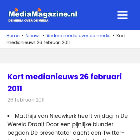
Ga
naar
MediaMagaz
MENU
de
De
inhoud
media
Home
Nieuws
Andere media over de media
Kort
over
medianieuws 26 februari 2011
de
media
Kort medianieuws 26 februari
2011
26 februari 2011
Redactie
Andere media over de media
Matthijs van Nieuwkerk heeft vrijdag in De
Wereld Draait Door een pijnlijke blunder
begaan De presentator dacht een Twitter-