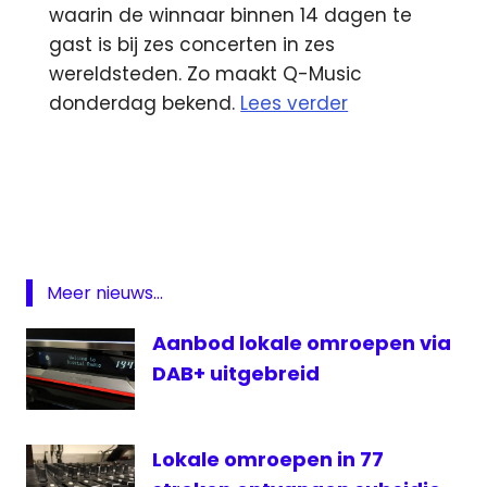
waarin de winnaar binnen 14 dagen te
gast is bij zes concerten in zes
wereldsteden. Zo maakt Q-Music
donderdag bekend.
Lees verder
C2000
Downtown
Abbey
lokale
omroep
Meer nieuws...
Periscope
Aanbod lokale omroepen via
Q-
music
DAB+ uitgebreid
RTV
Raalte
Lokale omroepen in 77
Sport
1