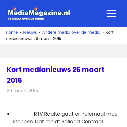
Ga
naar
MediaMagaz
MENU
de
De
inhoud
media
Home
Nieuws
Andere media over de media
Kort
over
medianieuws 26 maart 2015
de
media
Kort medianieuws 26 maart
2015
26 maart 2015
Redactie
Andere media over de media
RTV Raalte gaat er helemaal mee
stoppen. Dat meldt Salland Centraal.