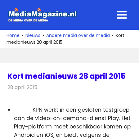
Ga
naar
MediaMagaz
MENU
de
De
inhoud
media
Home
Nieuws
Andere media over de media
Kort
over
medianieuws 28 april 2015
de
media
Kort medianieuws 28 april 2015
28 april 2015
Redactie
Andere media over de media
KPN werkt in een gesloten testgroep
aan de video-on-demand-dienst Play. Het
Play-platform moet beschikbaar komen op
Android en iOS, en biedt volgens de