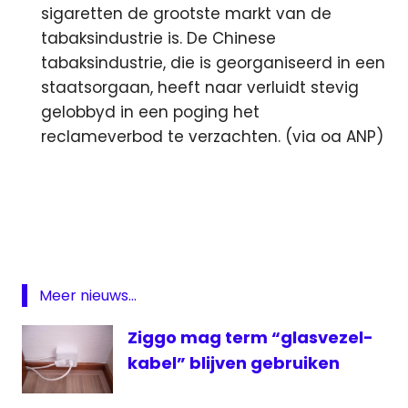
sigaretten de grootste markt van de
tabaksindustrie is. De Chinese
tabaksindustrie, die is georganiseerd in een
staatsorgaan, heeft naar verluidt stevig
gelobbyd in een poging het
reclameverbod te verzachten. (via oa ANP)
538
Google
Homeland
kijkcijfers
Meer nieuws...
KPN
RTL4
Ziggo mag term “glasvezel-
Ruud
kabel” blijven gebruiken
de
Wild