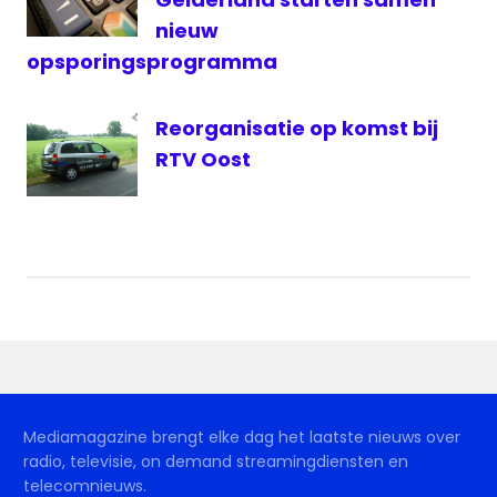
nieuw
opsporingsprogramma
Reorganisatie op komst bij
RTV Oost
Mediamagazine brengt elke dag het laatste nieuws over
radio, televisie, on demand streamingdiensten en
telecomnieuws.