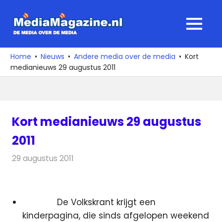
Ga
naar
MediaMagaz
MENU
de
De
inhoud
media
Home
Nieuws
Andere media over de media
Kort
over
medianieuws 29 augustus 2011
de
media
Kort medianieuws 29 augustus
2011
29 augustus 2011
Redactie
Andere media over de media
De Volkskrant krijgt een
kinderpagina, die sinds afgelopen weekend