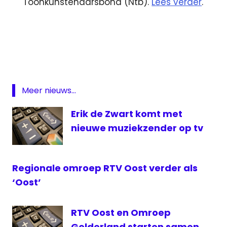
Toonkunstenaarsbond (Ntb).
Lees verder
.
MTV
RTV
Oost
Spotify
Volkskrant
Meer nieuws...
Erik de Zwart komt met
nieuwe muziekzender op tv
Regionale omroep RTV Oost verder als
‘Oost’
RTV Oost en Omroep
Gelderland starten samen