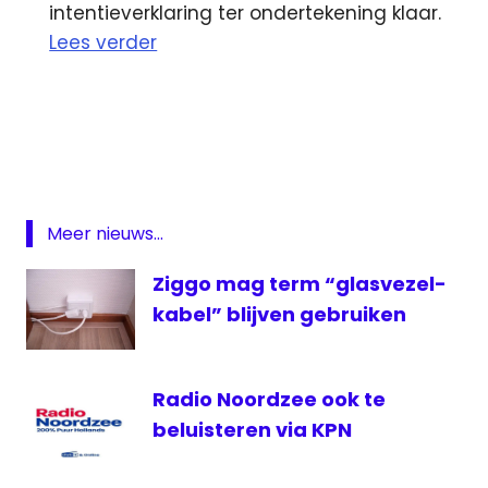
intentieverklaring ter ondertekening klaar.
Lees verder
Hilversum
KPN
Media
Festival
Nijmegen
Meer nieuws...
1
Ziggo mag term “glasvezel-
omroep
kabel” blijven gebruiken
PvdA
Solcon
Twitter
Radio Noordzee ook te
beluisteren via KPN