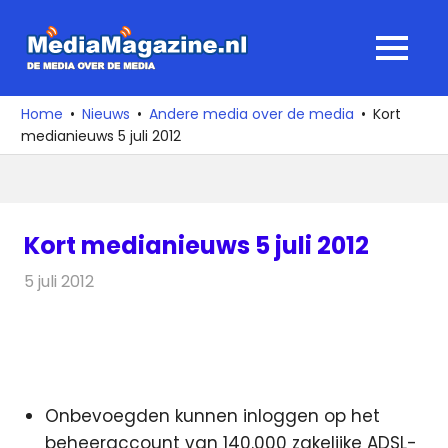
Ga
naar
MediaMagaz
MENU
de
De
inhoud
media
Home
Nieuws
Andere media over de media
Kort
over
medianieuws 5 juli 2012
de
media
Kort medianieuws 5 juli 2012
5 juli 2012
Redactie
Andere media over de media
Onbevoegden kunnen inloggen op het
beheeraccount van 140.000 zakelijke ADSL-