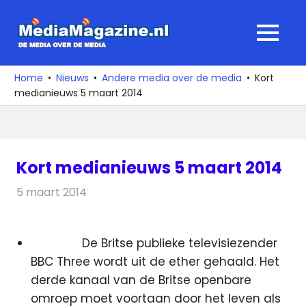
Ga
naar
MediaMagaz
MENU
de
De
inhoud
media
Home
Nieuws
Andere media over de media
Kort
over
medianieuws 5 maart 2014
de
media
Kort medianieuws 5 maart 2014
5 maart 2014
Redactie
Andere media over de media
De Britse publieke televisiezender
BBC Three wordt uit de ether gehaald. Het
derde kanaal van de Britse openbare
omroep moet voortaan door het leven als