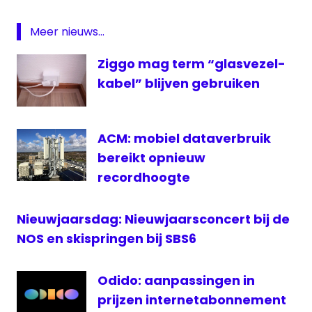
Glasvezel
New
Meer nieuws...
York
Times
Ziggo mag term “glasvezel-
PowNed
kabel” blijven gebruiken
sbs6
VPRO
ACM: mobiel dataverbruik
bereikt opnieuw
recordhoogte
Nieuwjaarsdag: Nieuwjaarsconcert bij de
NOS en skispringen bij SBS6
Odido: aanpassingen in
prijzen internetabonnement