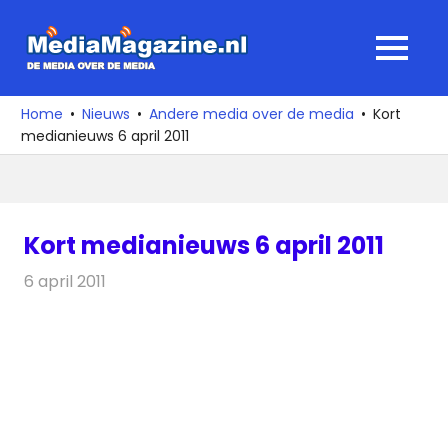
Ga
naar
MediaMagaz
MENU
de
De
inhoud
media
Home
Nieuws
Andere media over de media
Kort
over
medianieuws 6 april 2011
de
media
Kort medianieuws 6 april 2011
6 april 2011
Redactie
Andere media over de media