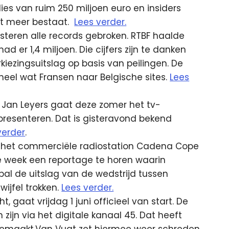
ies van ruim 250 miljoen euro en insiders
et meer bestaat.
Lees verder.
isteren alle records gebroken. RTBF haalde
had er 1,4 miljoen. Die cijfers zijn te danken
ezingsuitslag op basis van peilingen. De
heel wat Fransen naar Belgische sites.
Lees
 Jan Leyers gaat deze zomer het tv-
esenteren. Dat is gisteravond bekend
verder
.
t het commerciële radiostation Cadena Cope
e week een reportage te horen waarin
al de uitslag van de wedstrijd tussen
wijfel trokken.
Lees verder.
, gaat vrijdag 1 juni officieel van start. De
zijn via het digitale kanaal 45. Dat heeft