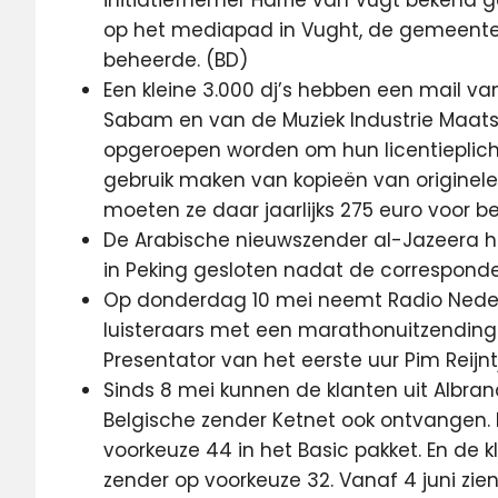
initiatiefnemer Harrie van Vugt bekend
op het mediapad in Vught, de gemeente w
beheerde. (BD)
Een kleine 3.000 dj’s hebben een mail v
Sabam en van de Muziek Industrie Maats
opgeroepen worden om hun licentieplicht
gebruik maken van kopieën van originel
moeten ze daar jaarlijks 275 euro voor b
De Arabische nieuwszender al-Jazeera he
in Peking gesloten nadat de corresponden
Op donderdag 10 mei neemt Radio Nede
luisteraars met een marathonuitzending v
Presentator van het eerste uur Pim Reijn
Sinds 8 mei kunnen de klanten uit Albr
Belgische zender Ketnet ook ontvangen. 
voorkeuze 44 in het Basic pakket. En de
zender op voorkeuze 32. Vanaf 4 juni zie