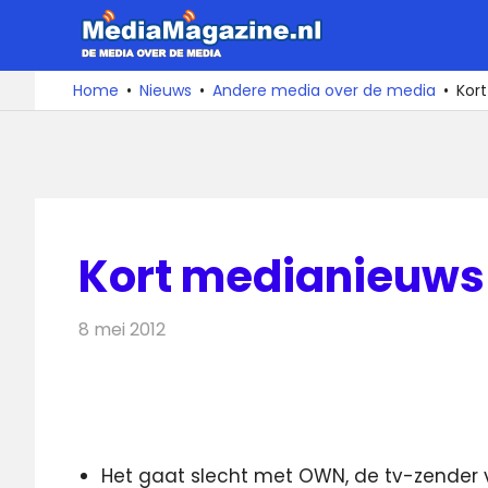
Ga
MediaMa
naar
de
De
Home
Nieuws
Andere media over de media
Kor
media
inhoud
over
de
media
Kort medianieuws 
8 mei 2012
Redactie
Andere media over de media
Het gaat slecht met OWN, de tv-zender 