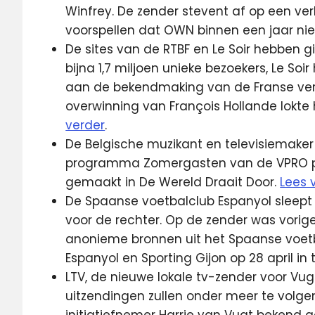
Winfrey. De zender stevent af op een verl
voorspellen dat OWN binnen een jaar ni
De sites van de RTBF en Le Soir hebben g
bijna 1,7 miljoen unieke bezoekers, Le Soir 
aan de bekendmaking van de Franse verki
overwinning van François Hollande lokte 
verder
.
De Belgische muzikant en televisiemaker
programma Zomergasten van de VPRO pr
gemaakt in De Wereld Draait Door.
Lees 
De Spaanse voetbalclub Espanyol sleep
voor de rechter. Op de zender was vorig
anonieme bronnen uit het Spaanse voetb
Espanyol en Sporting Gijon op 28 april in t
LTV, de nieuwe lokale tv-zender voor Vught
uitzendingen zullen onder meer te volgen 