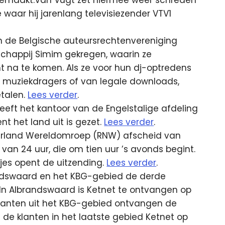
 gemaakt.Van Vugt zet hiermee weer schreden
aar hij jarenlang televisiezender VTV1
an de Belgische auteursrechtenvereniging
chappij Simim gekregen, waarin ze
 na te komen. Als ze voor hun dj-optredens
e muziekdragers of van legale downloads,
etalen.
Lees verder
.
eft het kantoor van de Engelstalige afdeling
t het land uit is gezet.
Lees verder
.
rland Wereldomroep (RNW) afscheid van
an 24 uur, die om tien uur ’s avonds begint.
tjes opent de uitzending.
Lees verder
.
andswaard en het KBG-gebied de derde
In Albrandswaard is Ketnet te ontvangen op
 klanten uit het KBG-gebied ontvangen de
n de klanten in het laatste gebied Ketnet op