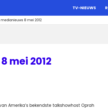
gazine.
TV-NIEUWS
R
t medianieuws 8 mei 2012
8 mei 2012
van Amerika’s bekendste talkshowhost Oprah