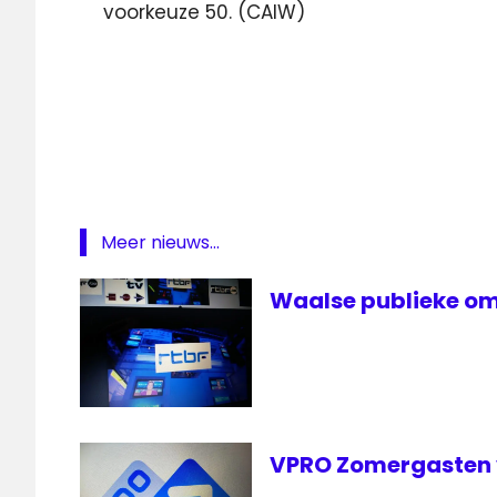
voorkeuze 50. (CAIW)
al-
Jazeera
LTV
OWN
rnw
RTBF
Meer nieuws...
Wereldomroep
Waalse publieke om
Zomergasten
VPRO Zomergasten 