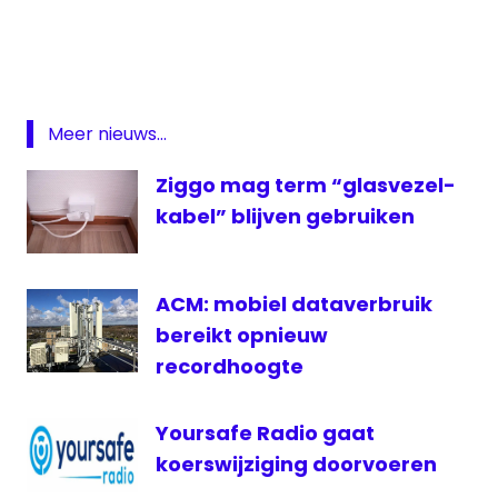
Android
AVROTros
Giel
Beelen
Meer nieuws...
Glasvezel
Ziggo mag term “glasvezel-
NTR
kabel” blijven gebruiken
Omroep
Max
Simpons
ACM: mobiel dataverbruik
bereikt opnieuw
recordhoogte
Yoursafe Radio gaat
koerswijziging doorvoeren