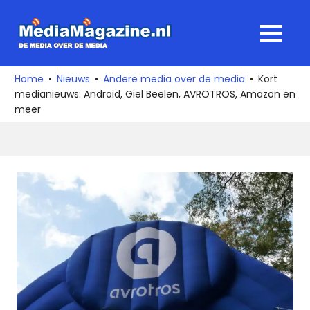
Ga
naar
MediaMagaz
MENU
de
De
inhoud
media
Home
Nieuws
Andere media over de media
Kort
over
medianieuws: Android, Giel Beelen, AVROTROS, Amazon en
de
meer
media