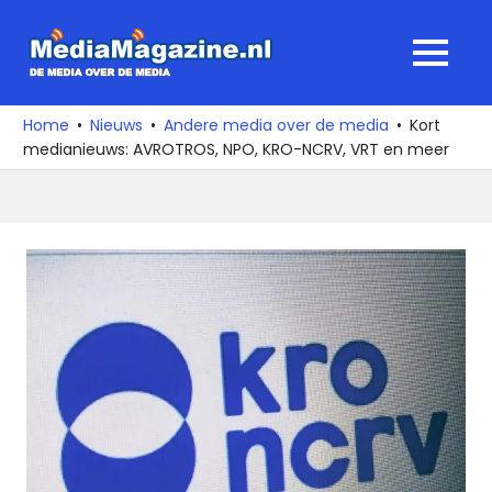
Ga
naar
MediaMagaz
MENU
de
De
inhoud
media
Home
Nieuws
Andere media over de media
Kort
over
medianieuws: AVROTROS, NPO, KRO-NCRV, VRT en meer
de
media