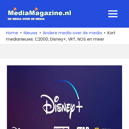
Ga
naar
MediaMagaz
MENU
de
De
inhoud
media
Home
Nieuws
Andere media over de media
Kort
over
medianieuws: C2000, Disney+, VRT, NOS en meer
de
media