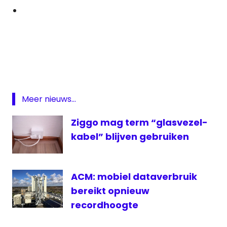
A
Tribute
to
George
Michael
EO
Meer nieuws...
Glasvezel
Ziggo mag term “glasvezel-
Qmusic
kabel” blijven gebruiken
Talpa
Telenet
ACM: mobiel dataverbruik
bereikt opnieuw
recordhoogte