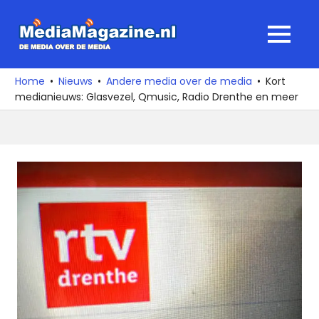
Ga
naar
MediaMagaz
MENU
de
De
inhoud
media
Home
Nieuws
Andere media over de media
Kort
over
medianieuws: Glasvezel, Qmusic, Radio Drenthe en meer
de
media