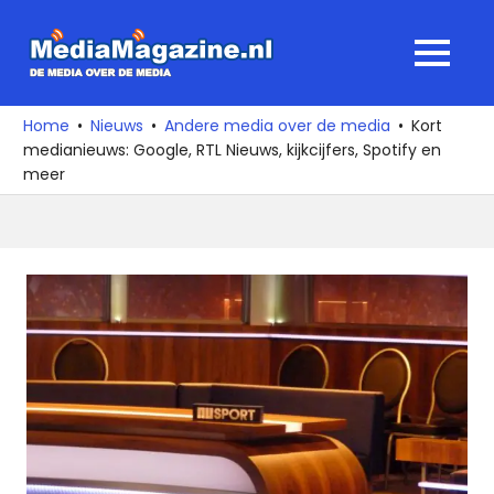
Ga
naar
MediaMagaz
MENU
de
De
inhoud
media
Home
Nieuws
Andere media over de media
Kort
over
medianieuws: Google, RTL Nieuws, kijkcijfers, Spotify en
de
meer
media