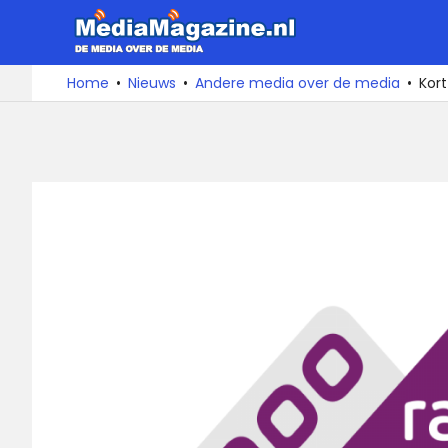
Ga
MediaMa
naar
de
De
Home
Nieuws
Andere media over de media
Kort
media
inhoud
over
de
media