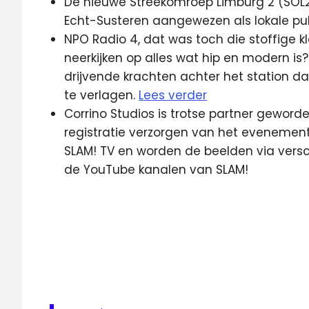
De nieuwe Streekomroep Limburg 2 (SOL2
Echt-Susteren aangewezen als lokale pub
NPO Radio 4, dat was toch die stoffige k
neerkijken op alles wat hip en modern 
drijvende krachten achter het station 
te verlagen.
Lees verder
Corrino Studios is trotse partner geword
registratie verzorgen van het evenement.
SLAM! TV en worden de beelden via versc
de YouTube kanalen van SLAM!
kijkcijfers
NLziet
NPO
Radio
4
Slam