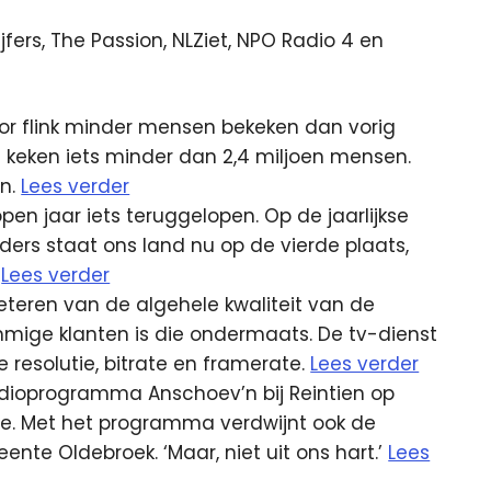
fers, The Passion, NLZiet, NPO Radio 4 en
oor flink minder mensen bekeken dan vorig
ht keken iets minder dan 2,4 miljoen mensen.
en.
Lees verder
open jaar iets teruggelopen. Op de jaarlijkse
rders staat ons land nu op de vierde plaats,
.
Lees verder
beteren van de algehele kwaliteit van de
mige klanten is die ondermaats. De tv-dienst
 resolutie, bitrate en framerate.
Lees verder
 radioprogramma Anschoev’n bij Reintien op
 Met het programma verdwijnt ook de
ente Oldebroek. ‘Maar, niet uit ons hart.’
Lees