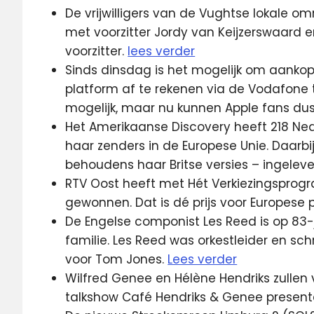
De vrijwilligers van de Vughtse lokale omr
met voorzitter Jordy van Keijzerswaard en
voorzitter.
lees verder
Sinds dinsdag is het mogelijk om aankop
platform af te rekenen via de Vodafone t
mogelijk, maar nu kunnen Apple fans dus
Het Amerikaanse Discovery heeft 218 Ned
haar zenders in de Europese Unie. Daarbij
behoudens haar Britse versies – ingelev
RTV Oost heeft met Hét Verkiezingsprog
gewonnen. Dat is dé prijs voor Europese
De Engelse componist Les Reed is op 83-ja
familie. Les Reed was orkestleider en schr
voor Tom Jones.
Lees verder
Wilfred Genee en Hélène Hendriks zullen 
talkshow Café Hendriks & Genee present