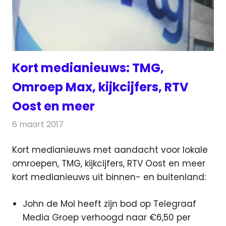
Kort medianieuws: TMG,
Omroep Max, kijkcijfers, RTV
Oost en meer
6 maart 2017
Redactie
Andere media over de media
,
Nieuws
Kort medianieuws met aandacht voor lokale
omroepen, TMG, kijkcijfers, RTV Oost en meer
kort medianieuws uit binnen- en buitenland:
John de Mol heeft zijn bod op Telegraaf
Media Groep verhoogd naar €6,50 per