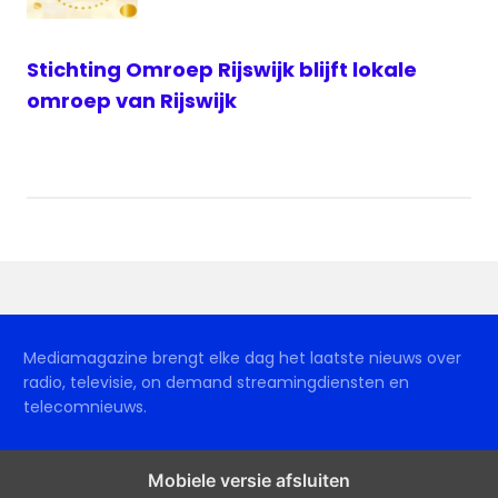
Stichting Omroep Rijswijk blijft lokale
omroep van Rijswijk
Mediamagazine brengt elke dag het laatste nieuws over
radio, televisie, on demand streamingdiensten en
telecomnieuws.
Mobiele versie afsluiten