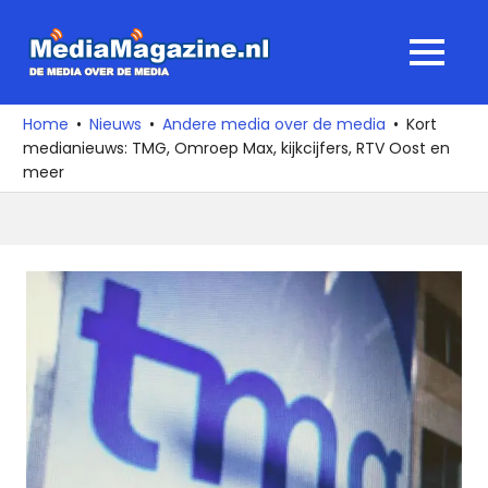
Ga
naar
MediaMagaz
MENU
de
De
inhoud
media
Home
Nieuws
Andere media over de media
Kort
over
medianieuws: TMG, Omroep Max, kijkcijfers, RTV Oost en
de
meer
media