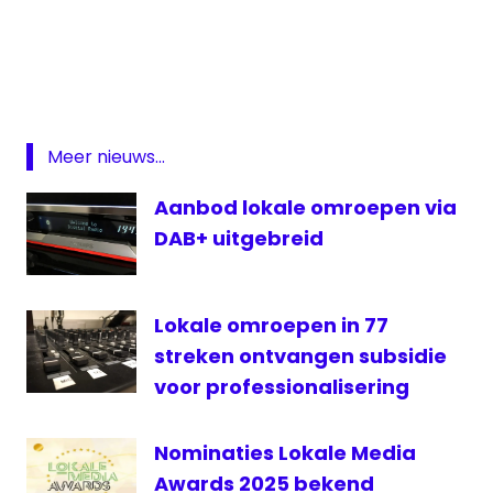
6FM
Hilversum
kijkcijfers
lokale
omroep
Meer nieuws...
RTI
Aanbod lokale omroepen via
RTV
DAB+ uitgebreid
Oost
Lokale omroepen in 77
streken ontvangen subsidie
voor professionalisering
Nominaties Lokale Media
Awards 2025 bekend