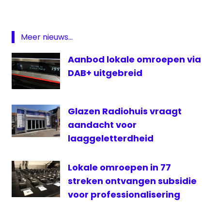
lokale
omroep
MNM
Meer nieuws...
MTV
Aanbod lokale omroepen via
Omroep
DAB+ uitgebreid
Flevoland
VRT
WOS
Glazen Radiohuis vraagt
aandacht voor
laaggeletterdheid
Lokale omroepen in 77
streken ontvangen subsidie
voor professionalisering