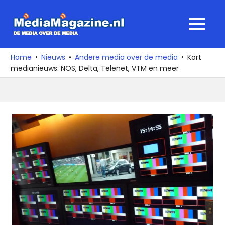
Ga
naar
MediaMagaz
MENU
de
De
inhoud
media
Home
Nieuws
Andere media over de media
Kort
over
medianieuws: NOS, Delta, Telenet, VTM en meer
de
media