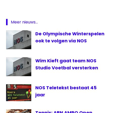
NOS
SETAR
Meer nieuws...
Telenet
VTM
De Olympische Winterspelen
VTM
ook te volgen via NOS
Nieuws
Wim Kieft gaat team NOS
Studio Voetbal versterken
NOS Teletekst bestaat 45
jaar
Tennis: ABN AMRO Open