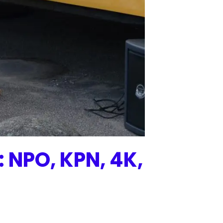
 NPO, KPN, 4K,
s