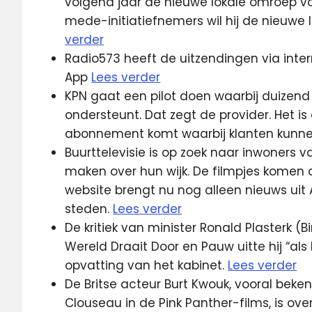
volgend jaar de nieuwe lokale omroep 
mede-initiatiefnemers wil hij de nieuwe 
verder
Radio573 heeft de uitzendingen via inter
App
Lees verder
KPN gaat een pilot doen waarbij duizend 
ondersteunt. Dat zegt de provider. Het is
abonnement komt waarbij klanten kunnen
Buurttelevisie is op zoek naar inwoners v
maken over hun wijk. De filmpjes komen 
website brengt nu nog alleen nieuws ui
steden.
Lees verder
De kritiek van minister Ronald Plasterk
Wereld Draait Door en Pauw uitte hij “al
opvatting van het kabinet.
Lees verder
De Britse acteur Burt Kwouk, vooral beken
Clouseau in de Pink Panther-films, is ove