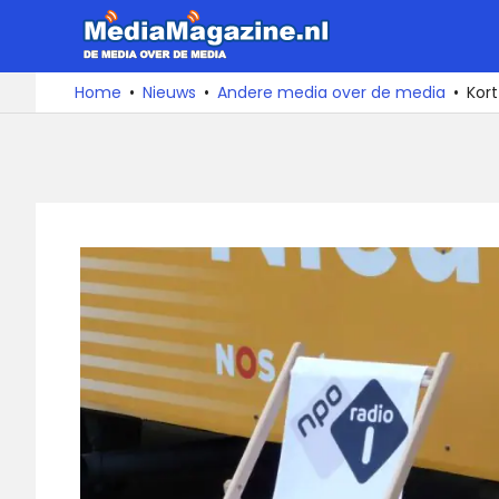
Ga
MediaMa
naar
de
De
Home
Nieuws
Andere media over de media
Kort
media
inhoud
over
de
media