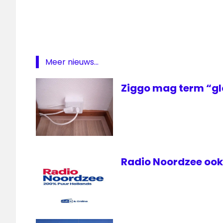
KPN
lokale
omroep
NPO
radio
Meer nieuws...
1
Radio
Ziggo mag term “gl
573
Radio Noordzee ook 