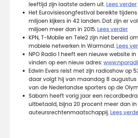
leeftijd zijn laatste adem uit.
Lees verder
Het Eurovisiesongfestival bereikte tijden
miljoen kijkers in 42 landen. Dat zijn er
miljoen meer dan in 2015.
Lees verder
KPN, T-Mobile en Tele2 zijn niet bereid o
mobiele netwerken in Warmond.
Lees ve
NPO Radio 1 heeft een nieuwe website in
vinden op een nieuw adres:
www.nporadio
Edwin Evers reist met zijn radioshow op 
daar volgt hij van maandag 8 augustus t
van de Nederlandse sporters op de Olym
Sabam heeft vorig jaar een recordbedrag
uitbetaald, bijna 20 procent meer dan in 2
auteursrechtenmaatschappij.
Lees verd
4K