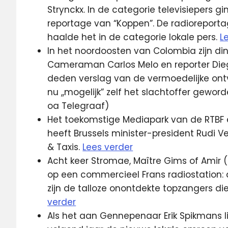
Strynckx. In de categorie televisiepers gi
reportage van “Koppen”. De radioreporta
haalde het in de categorie lokale pers.
L
In het noordoosten van Colombia zijn di
Cameraman Carlos Melo en reporter Dieg
deden verslag van de vermoedelijke ontv
nu ,,mogelijk” zelf het slachtoffer gewor
oa Telegraaf)
Het toekomstige Mediapark van de RTBF en
heeft Brussels minister-president Rudi V
& Taxis.
Lees verder
Acht keer Stromae, Maître Gims of Amir 
op een commercieel Frans radiostation: d
zijn de talloze onontdekte topzangers 
verder
Als het aan Gennepenaar Erik Spikmans