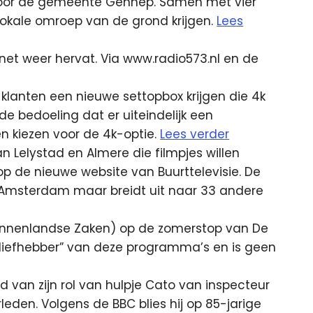
voor de gemeente Gennep. Samen met vier
lokale omroep van de grond krijgen.
Lees
net weer hervat. Via www.radio573.nl en de
klanten een nieuwe settopbox krijgen die 4k
 de bedoeling dat er uiteindelijk een
 kiezen voor de 4k-optie.
Lees verder
an Lelystad en Almere die filmpjes willen
op de nieuwe website van Buurttelevisie. De
t Amsterdam maar breidt uit naar 33 andere
 (Binnenlandse Zaken) op de zomerstop van De
s liefhebber” van deze programma’s en is geen
d van zijn rol van hulpje Cato van inspecteur
rleden. Volgens de BBC blies hij op 85-jarige