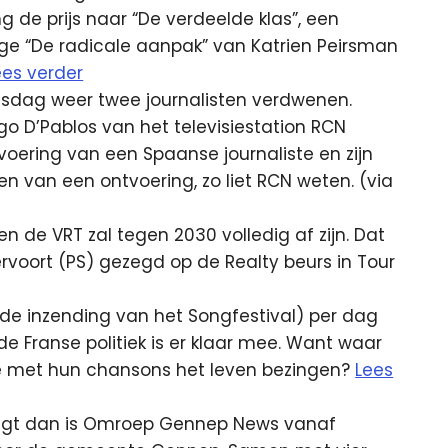
ng de prijs naar “De verdeelde klas”, een
ge “De radicale aanpak” van Katrien Peirsman
ees verder
nsdag weer twee journalisten verdwenen.
o D’Pablos van het televisiestation RCN
oering van een Spaanse journaliste en zijn
den van een ontvoering, zo liet RCN weten. (via
 de VRT zal tegen 2030 volledig af zijn. Dat
ervoort (PS) gezegd op de Realty beurs in Tour
(de inzending van het Songfestival) per dag
e Franse politiek is er klaar mee. Want waar
die met hun chansons het leven bezingen?
Lees
 ligt dan is Omroep Gennep News vanaf