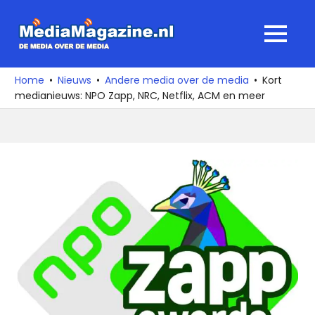
Ga
naar
MediaMagaz
MENU
de
De
inhoud
media
Home
Nieuws
Andere media over de media
Kort
over
medianieuws: NPO Zapp, NRC, Netflix, ACM en meer
de
media