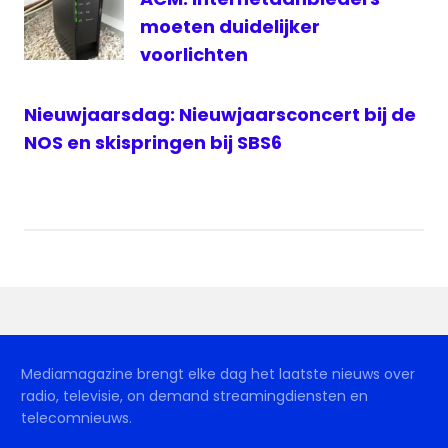
moeten duidelijker
Zapp
Awards
voorlichten
Nieuwjaarsdag: Nieuwjaarsconcert bij de
NOS en skispringen bij SBS6
Mediamagazine brengt elke dag het laatste nieuws over
radio, televisie, on demand streamingdiensten en
telecomnieuws.