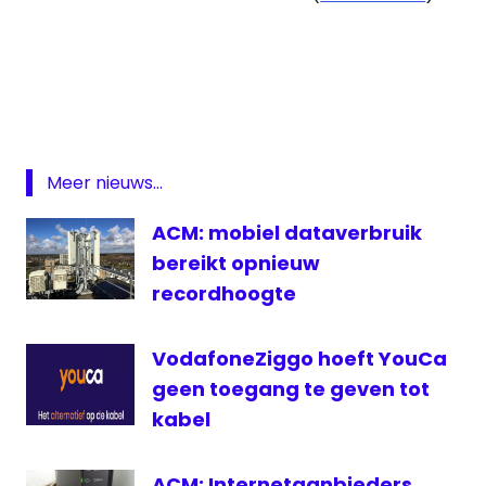
5G
ACM
Huawei
John
van
Meer nieuws...
den
Heuvel
ACM: mobiel dataverbruik
Netflix
bereikt opnieuw
Neverland
recordhoogte
NPO
Zapp
VodafoneZiggo hoeft YouCa
NRC
geen toegang te geven tot
rtl
kabel
sbs6
ACM: Internetaanbieders
VPRO