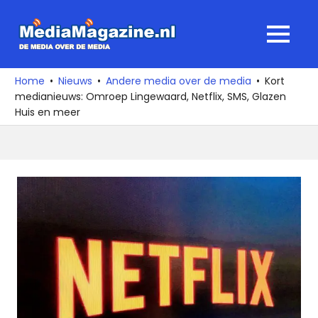
Ga
naar
MediaMagaz
MENU
de
De
inhoud
media
Home
Nieuws
Andere media over de media
Kort
over
medianieuws: Omroep Lingewaard, Netflix, SMS, Glazen
de
Huis en meer
media