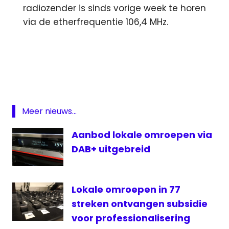
radiozender is sinds vorige week te horen
via de etherfrequentie 106,4 MHz.
Eurokok
George
Michael
Grootste
Kerstboom
Meer nieuws...
lokale
omroep
Aanbod lokale omroepen via
Netflix
DAB+ uitgebreid
RTV
NH
Lokale omroepen in 77
SMS
streken ontvangen subsidie
Zeewolde
voor professionalisering