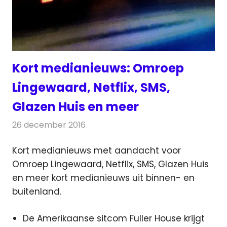
Kort medianieuws: Omroep
Lingewaard, Netflix, SMS,
Glazen Huis en meer
26 december 2016
Redactie
Andere media over de media
,
Nieuws
Kort medianieuws met aandacht voor
Omroep Lingewaard, Netflix, SMS, Glazen Huis
en meer kort medianieuws uit binnen- en
buitenland.
De Amerikaanse sitcom Fuller House krijgt