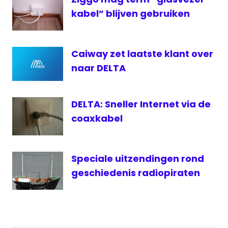
Mediapark
kabel” blijven gebruiken
rtl
RTV
Utrecht
Caiway zet laatste klant over
Slam
naar DELTA
T-
Mobile
DELTA: Sneller Internet via de
Veronica
coaxkabel
Vodafone
Wilfred
Genee
Speciale uitzendingen rond
geschiedenis radiopiraten