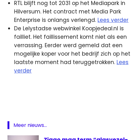
RTL blijft nog tot 2031 op het Mediapark in
Hilversum. Het contract met Media Park
Enterprise is onlangs verlengd.
Lees verder
De Lelystadse webwinkel Koopjedeal.nl is
failliet. Het faillissement komt niet als een
verrassing. Eerder werd gemeld dat een
mogelijke koper voor het bedrijf zich op het
laatste moment had teruggetrokken.
Lees
verder
5G
BNNVARA
Delta
Glasvezel
Meer nieuws...
Hélène
Hendriks
Ziggo mag term “glasvezel-