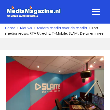
Ga
naar
MediaMagaz
MENU
de
De
inhoud
media
Home
Nieuws
Andere media over de media
Kort
over
medianieuws: RTV Utrecht, T-Mobile, SLAM!, Delta en meer
de
media