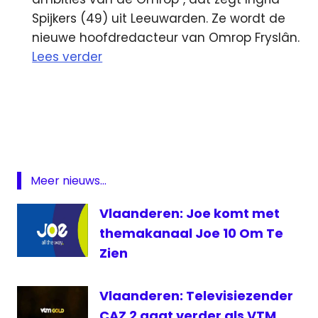
Spijkers (49) uit Leeuwarden. Ze wordt de
nieuwe hoofdredacteur van Omrop Fryslân.
Lees verder
Series
Videoland
Spotify
VOO
VTM
Meer nieuws...
Vlaanderen: Joe komt met
themakanaal Joe 10 Om Te
Zien
Vlaanderen: Televisiezender
CAZ 2 gaat verder als VTM