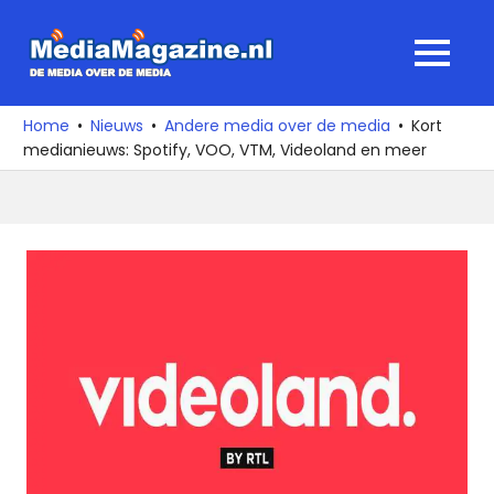
Ga
naar
MediaMagaz
MENU
de
De
inhoud
media
Home
Nieuws
Andere media over de media
Kort
over
medianieuws: Spotify, VOO, VTM, Videoland en meer
de
media